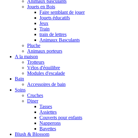
Animaux basculants
Jouets en Bois
Faire semblant de jouer
Jouets éducatifs
Jeux
Train
train de lettres
Animaux Basculants
Pluche
Animaux porteurs
A la maison
Trotteurs
Vélos d'équilibre
Modules d'escalade
Bain
Accessoires de bain
Soins
Cruches
Diner
Tasses
Assiettes
Couverts pour enfants
Napperons
Bavettes
Blush & Blossom